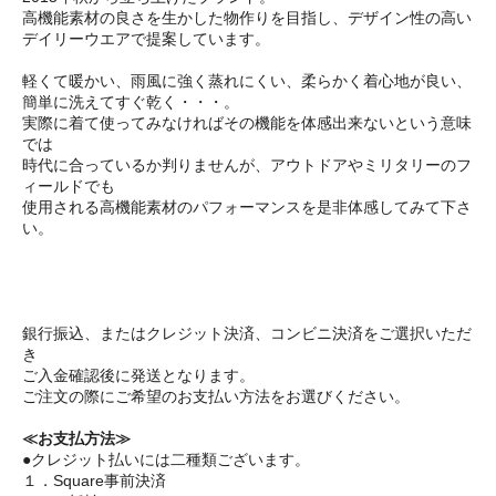
高機能素材の良さを生かした物作りを目指し、デザイン性の高い
デイリーウエアで提案しています。
軽くて暖かい、雨風に強く蒸れにくい、柔らかく着心地が良い、
簡単に洗えてすぐ乾く・・・。
実際に着て使ってみなければその機能を体感出来ないという意味
では
時代に合っているか判りませんが、アウトドアやミリタリーのフ
ィールドでも
使用される高機能素材のパフォーマンスを是非体感してみて下さ
い。
銀行振込、またはクレジット決済、コンビニ決済をご選択いただ
き
ご入金確認後に発送となります。
ご注文の際にご希望のお支払い方法をお選びください。
≪お支払方法≫
●クレジット払いには二種類ございます。
１．Square事前決済