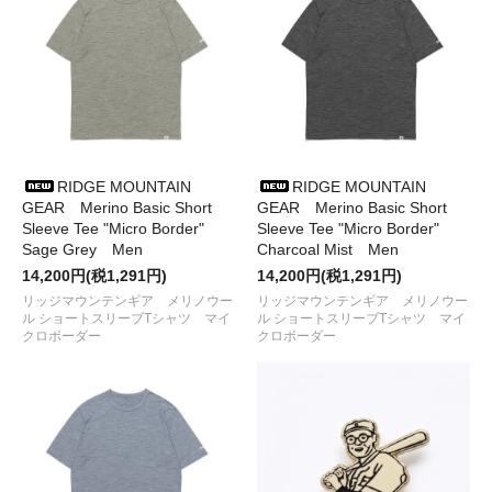
Pants、Basic Short Sleeve Shirtなど
が
入荷しました
●2024/ 6/ 5
BACKDROP Leathers
からKERMIT CHAIRのオ
リジナルレザージャケットの
DIA JACKET
が入荷しました。
●2024/ 5/14
38explore
から
G-LOCK、ASINOBASE真鍮、
ASINOSTICKなど
が入荷しました
●2024/ 5/ 3
Chaos Fishing Club
の
LOGO CREW NECK Tシ
ャツ
RIDGE MOUNTAIN
が入荷しました
RIDGE MOUNTAIN
GEAR Merino Basic Short
●2024/ 5/ 3
ULTRA HEAVY
から
ショーツとTシャツ
GEAR Merino Basic Short
が入荷し
Sleeve Tee "Micro Border"
ました
Sleeve Tee "Micro Border"
Sage Grey Men
●2024/ 5/ 1
38explore
から
ASINOBASE set WH、38灯グレー
Charcoal Mist Men
など
が入荷しました が入荷しました
14,200円(税1,291円)
14,200円(税1,291円)
●2024/ 4/26
38explore
から
ASINOSTICK、両ネジなどの
リッジマウンテンギア メリノウー
リッジマウンテンギア メリノウー
MUKUカラー
が入荷しました
ル ショートスリーブTシャツ マイ
ル ショートスリーブTシャツ マイ
●2024/ 4/19
38explore
から
38灯 OD
が入荷しました
クロボーダー
クロボーダー
●2024/ 4/10
38explore
から
CUTTINGシール
と
AromaFragrance NaFume38
、
TABINOMIST
が
入荷しました
●2024/ 4/ 6
RWCHE
から
ステッカー、ソックス
が入荷しまし
た
●2024/ 4/ 6
Chaos Fishing Club
の
SOCKSとラグラン
が入荷
しました