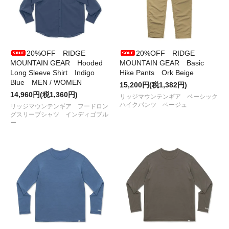
しました
●2025/ 9/27
BALLISTICS
の
Karmit CARRY TOTE
が再入荷し
ました
●2025/ 9/26
RWCHE
から
DIABLITO Tシャツ各種とパンツな
ど
が入荷しました
20%OFF RIDGE
20%OFF RIDGE
●2025/ 9/20
NODAL
から
足袋ソックス各種
入荷しました
MOUNTAIN GEAR Hooded
MOUNTAIN GEAR Basic
●2025/ 9/17
RIDGE MOUNTAIN GEAR
から
Titanium Mug
Long Sleeve Shirt Indigo
Hike Pants Ork Beige
450ml
が入荷しました
Blue MEN / WOMEN
●2025/ 9/12
BALLISTICS
の
SHELCON LEG、PINT GLASS
15,200円(税1,382円)
CASE
が入荷しました
14,960円(税1,360円)
リッジマウンテンギア ベーシック
●2025/ 9/12
ULTRA HEAVY
から
HOODIE
が入荷しました
ハイクパンツ ベージュ
リッジマウンテンギア フードロン
●2025/ 9/ 7
RIDGE MOUNTAIN GEAR
から
min.bell
が入荷し
グスリーブシャツ インディゴブル
ました
ー
●2025/ 9/ 4
tempra garage
から
M&D Pouch、Tシャツなど
が
入荷しました
●2025/ 8/26
RIDGE MOUNTAIN GEAR
から
Sacoche
が入荷し
ました
●2025/ 8/23
迷迭香
から
NYLON MW HARVEST TROUSER
が
入荷しました
●2025/ 8/19
COTTON PAN
から兄貴 TEE
Tシャツ
が入荷しま
した
●2025/ 8/ 2
RWCHE
から
TENUGUI、OFF TEE
が入荷しまし
た