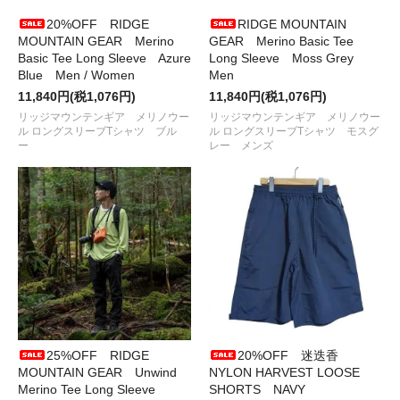
●2025/ 7/29
tempra garage
からナカムラルイ氏デザインの
T
シャツ、TOTE BAG、手ぬぐいなど
が入荷しました
20%OFF RIDGE
RIDGE MOUNTAIN
●2025/ 7/26
RIDGE MOUNTAIN GEAR
から
Comfy Basic Cap
MOUNTAIN GEAR Merino
GEAR Merino Basic Tee
が入荷しました
Basic Tee Long Sleeve Azure
Long Sleeve Moss Grey
●2025/ 7/15
RIDGE MOUNTAIN GEAR
から
Comfy Pullover
Blue Men / Women
Men
Short Sleeve Shirt
が入荷しました
11,840円(税1,076円)
11,840円(税1,076円)
●2025/ 7/11
RIDGE MOUNTAIN GEAR
から
Sash PackとOne
リッジマウンテンギア メリノウー
リッジマウンテンギア メリノウー
Mile Trim
が入荷しました
ル ロングスリーブTシャツ ブル
ル ロングスリーブTシャツ モスグ
●2025/ 7/11
RIDGE MOUNTAIN GEAR
から
Basic Short
ー
レー メンズ
Sleeve Shirt "Stripe"
が入荷しました
●2025/ 7/ 9
tempra garage
から
TEMPRA Moving Tシャツ
2025
が入荷しました
●2025/ 7/ 5
RIDGE MOUNTAIN GEAR
から
Basic Short
Sleeve Shirt
が入荷しました
●2025/ 7/1
RIDGE MOUNTAIN GEAR
から
Mesh Basic Cap
が
入荷しました
●2025/ 6/29
tempra garage
からナカムラルイ氏デザイン新作
の
カーマグネット＆ステッカー
が入荷しました
●2025/ 6/28
ULTRA HEAVY
から
Tシャツ、ソックス、TOTE
BAG
が入荷しました
●2025/ 6/24
LAND & B.C.
から新色の
HUNT VEST01、HUNT
25%OFF RIDGE
20%OFF 迷迭香
VEST03
が入荷しました
MOUNTAIN GEAR Unwind
NYLON HARVEST LOOSE
●2025/ 6/22
KI-no
から38灯用の
Stripe ShadeとOne Off
Merino Tee Long Sleeve
SHORTS NAVY
Shade
が入荷しました