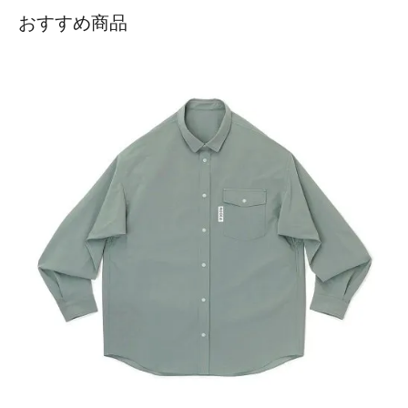
●2026/ 6/26
squikayd MEGURU別注
マーブル染めTEE
をUP
おすすめ商品
いたしました
●2026/ 6/25
RIDGE MOUNTAIN GEAR
から
Merino Basic
Short Sleeve Tee Micro Borderなど
が入荷しました
●2026/ 6/ 4
RIDGE MOUNTAIN GEAR
から
Basic Short
Sleeve Shirt、Basic Hike Pants
が入荷しました
●2026/ 6/ 3
tempra
から
ピラミッドS,ピラミッドM,TPストラ
ップ
が入荷しました
●2026/ 5/25
RWCHE
から
手ぬぐい、ピンバッチ、エアフレッ
シュナーなど
が入荷しました
●2026/ 5/19
RIDGE MOUNTAIN GEAR
から
Waffle Neck Wrap
Towel
が入荷しました
●2026/ 5/19
WALLA WALLA SPORT
から
TANK TOP
が入荷し
ました
●2026/ 5/10
RIDGE MOUNTAIN GEAR
から
Basic Cap NT、
Basic Cap NT Extra
が入荷しました
●2026/ 5/ 2
RIDGE MOUNTAIN GEAR
から
OSON
JUN×RIDGEのTravel Pouchなど
が入荷しました
●2026/ 4/29
38explore
から
Gripknife38×ASIMO、FIKA38
が
入荷しました
●2026/ 4/28
tempra
から
ステッカーなど
が入荷しました
●2026/ 4/25
tempra×CAMP HACK
の
Osanpo Knapsack 2
が
入荷しました