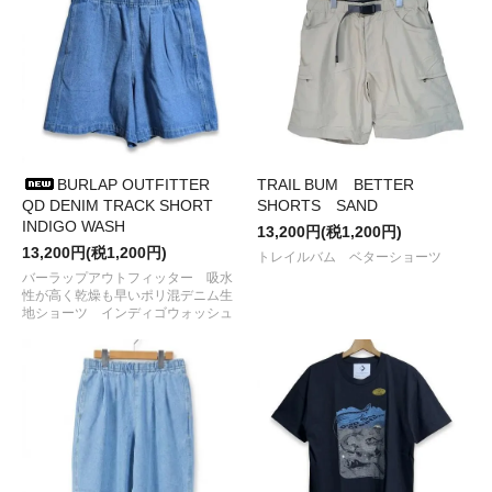
●2022/ 6/ 6
KAMU
から
ZERO COVER
などが再入荷しました
●2022/ 5/28
BALLISTICS
から
STADS CUP
が再入荷しまし
た。
●2022/ 5/ 4
ULTRA HEAVY
から
Tシャツとショートパンツ
が
入荷しました
●2022/ 4/ 8
TRAILBUM
から
ショートパンツ
が入荷しました
●2022/ 4/ 5
MUSIC Tシャツ
が入荷しました
●2022/ 3/17
TRAIL BUM
の
NITTY GRITTY SHIRT
が入荷しま
BURLAP OUTFITTER
TRAIL BUM BETTER
した。
QD DENIM TRACK SHORT
SHORTS SAND
●2022/ 3/17
BURLAP OUTFITTER
から
3/4 B.C. SHIRT
が入
INDIGO WASH
荷しました。
13,200円(税1,200円)
●2022/ 2/27
Design Studio Bergchen
から
ランタンシェード
13,200円(税1,200円)
トレイルバム ベターショーツ
が入荷しました
バーラップアウトフィッター 吸水
●2022/ 2/22
ULTRA HEAVY
から
パーカとスウェットパンツ
が
性が高く乾燥も早いポリ混デニム生
入荷しました
地ショーツ インディゴウォッシュ
●2022/ 1/18
RIDGE MOUNTAIN GEAR
から
Travel Pouch、
RZIP、CASE
など再入荷しました
●2022/ 1/16
BURLAP OUTFITTER
から
PEN JACKET LW
が入
荷しました
●2022/ 1/15
RWCHE
から
SESSION CORDUROY PANT
が入
荷しました
●2022/ 1/12 大切なものを湿気から守ってくれる
PIONEER
除湿石
が入荷しました