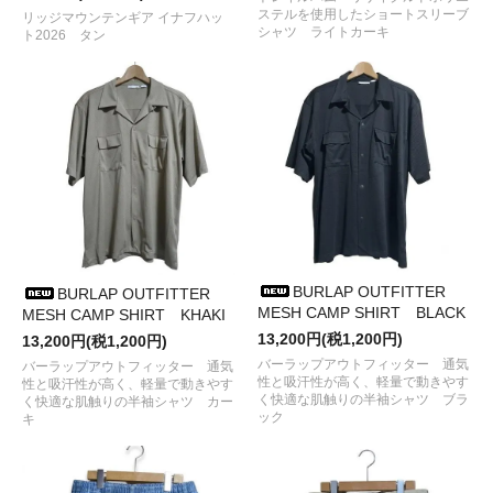
入荷しました
ステルを使用したショートスリーブ
リッジマウンテンギア イナフハッ
●2022/10/ 9
AS2OV
から
NYLON POLYCA FOLDING
シャツ ライトカーキ
ト2026 タン
CONTAINER
などが入荷しました
●2022/9/10
AS2OV
から
PORTABLE LANTERN
が入荷しまし
た
●2022/9/ 4
TREELINE WORKS
から
ロゴリング、ランプソケ
ットなど
が入荷しました
●2022/9/ 3
BALLISTICS
から
GUS CASE,MULTI COVER,EWT
CAP
が入荷しました
●2022/ 8/28
RWCHE
から
Tシャツ、DUDE BELT、ワッペン
が
入荷しました
●2022/ 8/ 1
tempra
から
CAP
が入荷しました
●2022/ 7/ 8
RWCHE
から
LOOSE TM CAP
が入荷しました
●2022/ 6/27
HARVESTA! HABICOL
から
チノニッカパンツ
が
BURLAP OUTFITTER
BURLAP OUTFITTER
入荷しました
MESH CAMP SHIRT BLACK
MESH CAMP SHIRT KHAKI
●2022/ 6/25
AS2OV
から
MULTI CAMPING TOTE
が入荷です
13,200円(税1,200円)
13,200円(税1,200円)
●2022/ 6/24
NESTOUT
から
モバイルバッテリーなど
が入荷し
ました
バーラップアウトフィッター 通気
バーラップアウトフィッター 通気
性と吸汗性が高く、軽量で動きやす
性と吸汗性が高く、軽量で動きやす
●2022/ 6/21
RWCHE
から
Tシャツ、タオルなど
が入荷しまし
く快適な肌触りの半袖シャツ ブラ
く快適な肌触りの半袖シャツ カー
た
ック
キ
●2022/ 6/19
What Will be Will be
の
OD缶、CB缶のレザーカ
バー
が入荷しました
●2022/ 6/ 8
DIE*** CR(A)FT
から
ST2 & GOAL ZERO ARMED
COVER
が入荷しました