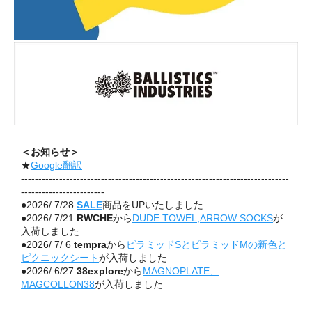
＜お知らせ＞
★
Google翻訳
-----------------------------------------------------------------------------
------------------------
●2026/ 7/28
SALE
商品をUPいたしました
●2026/ 7/21
RWCHE
から
DUDE TOWEL,ARROW SOCKS
が
入荷しました
●2026/ 7/ 6
tempra
から
ピラミッドSとピラミッドMの新色と
ピクニックシート
が入荷しました
●2026/ 6/27
38explore
から
MAGNOPLATE、
MAGCOLLON38
が入荷しました
●2026/ 6/26
ジェリー・マルケスくん STANDARD 蓄光
が入
荷しました