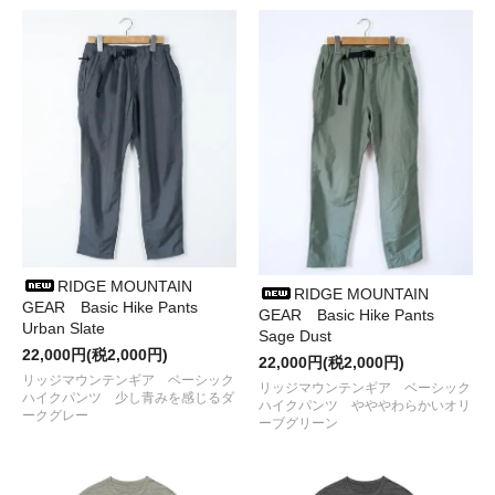
●2024/ 9/ 6
DekiTech
から
DuraTopケースセット
が入荷しま
した
●2024/ 8/31
RWCHE
から
ONE DUDE CAP、D.D BELT、
SESSION NYLON PANTS 3
が入荷しました
●2024/ 8/30
BALLISTICS
の
JM CUSHION、FB CASE、
Kermit CARRY TOTE
が入荷しました
●2024/ 8/28
tempra garage
から
to tote WR
が入荷しました
●2024/ 8/27
Spectator
vol.53 「1976 サブカルチャー大爆
発」
が入荷しました
●2024/ 8/10
鉄板マルチグリドル
29cm、33cmの
専用蓋
が入荷
しました
●2024/ 8/ 7
RIDGE MOUNTAIN GEAR
から
R ZIP WLTと
Sunshade
が再入荷しました
●2024/ 7/14
RWCHE
から
DUDE KEYRING、GLASS、
RIDGE MOUNTAIN
RIDGE MOUNTAIN
SIGNBOARD
が入荷しました
GEAR Basic Hike Pants
GEAR Basic Hike Pants
●2024/ 7/10
スペクテイターから
単行本『ヒッピーの教科書』
Urban Slate
Sage Dust
が入荷しました
22,000円(税2,000円)
22,000円(税2,000円)
●2024/ 7/ 6
恐竜や野鳥、きのこ、多肉植物のTシャツ
が再入
リッジマウンテンギア ベーシック
リッジマウンテンギア ベーシック
荷しました
ハイクパンツ 少し青みを感じるダ
ハイクパンツ やややわらかいオリ
●2024/ 6/27
COTTON PAN
から
アリスTEE
、
ロンTEE
が入荷
ークグレー
ーブグリーン
しました
●2024/ 6/25
38explore
から
ASINOBASEセット、Dsnap38
(リアル真鍮)
が入荷しました
●2024/ 6/ 8
RIDGE MOUNTAIN GEAR
から
Basic Hike