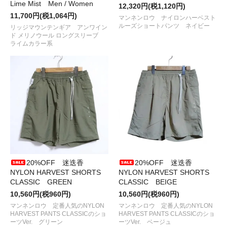
Lime Mist Men / Women
●2025/ 6/16
tempra cycle＆garage
から
TシャツとOsanpo
12,320円(税1,120円)
Knapsack
が入荷しました
11,700円(税1,064円)
マンネンロウ ナイロンハーベスト
●2025/ 6/ 3
RIDGE MOUNTAIN GEAR
から
Travel Pouch Plus
ルーズショートパンツ ネイビー
リッジマウンテンギア アンワイン
とHempish Basic Cap
が入荷しました
ド メリノウール ロングスリーブ
●2025/ 5/25
Chaos Fishing Club
の
ピンズとソックス
が入荷
ライムカラー系
しました
●2025/ 5/16
RIDGE MOUNTAIN GEAR
から
Field HatとBasic
Cap NT
が入荷しました
●2025/ 5/15
NODAL
から
Tie Dye Ankle Socks
が再入荷しまし
た
●2025/ 5/11
WALLA WALLA SPORT
から
COTTON MESH
TANK TOP
が入荷しました
●2025/ 5/10
CALMA STORE
から
MMM POCKET SHADE
が入
荷しました
●2025/ 5/ 2
RIDGE MOUNTAIN GEAR
から
Unwind Merino
TeeとSunshade
が入荷しました
●2025/ 4/29
LAND & B.C.
からDENIMの
apron、HUNT
20%OFF 迷迭香
20%OFF 迷迭香
VEST03
が入荷しました
NYLON HARVEST SHORTS
NYLON HARVEST SHORTS
●2025/ 4/27
tempra
から
新作ステッカー
が入荷しました
CLASSIC GREEN
CLASSIC BEIGE
●2025/ 4/26
NODAL
から
COOLMAX EcoMade Fiber
10,560円(税960円)
10,560円(税960円)
Socks,Tie Dye Socks
の新色が入荷しました
マンネンロウ 定番人気のNYLON
●2025/ 4/25
RIDGE MOUNTAIN GEAR
マンネンロウ 定番人気のNYLON
から
Neck Wrap Towel
HARVEST PANTS CLASSICのショ
HARVEST PANTS CLASSICのショ
が入荷しました
ーツVer. グリーン
ーツVer. ベージュ
●2025/ 4/23
SPECTATOR
から
単行本「パソコンとヒッピー」