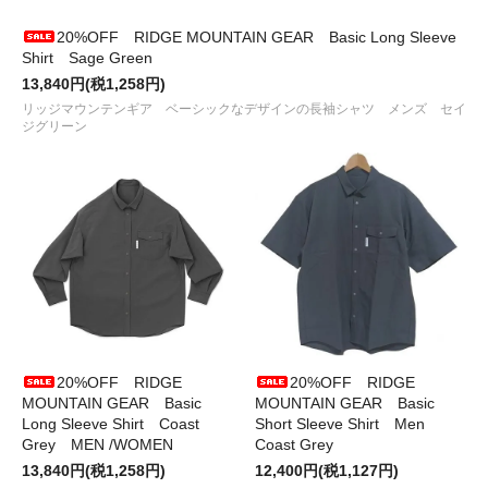
●2026/ 4/22
RIDGE MOUNTAIN GEAR
から
One Mile MP、
Side Increaseなど
が入荷しました
20%OFF RIDGE MOUNTAIN GEAR Basic Long Sleeve
●2026/ 4/18
RIDGE MOUNTAIN GEAR
から
Travel Pouch
Shirt Sage Green
Plusなど
が入荷しました
13,840円(税1,258円)
●2026/ 4/17
迷迭香
から
NYLON HARVEST LOOSE SHORTS
リッジマウンテンギア ベーシックなデザインの長袖シャツ メンズ セイ
などが入荷しました
ジグリーン
●2026/ 4/16
Cotton Expressions
などからTシャツが入荷し
ました
●2026/ 4/16
MUSIC TEE
が入荷しました
●2026/ 4/13
BURLAP OUTFITTER
から
MESH CAMP SHIRT
が入荷しました
●2026/ 4/13
BURLAP OUTFITTER
から
QD DENIM TRACK
SHORT
が入荷しました
●2026/ 3/27
LAND&B.C.
から
Hunt Vest、Hunt apronなど
ベス
ト、エプロン各種入荷しました
●2026/ 3/24
squikayd MEGURU別注
マーブル染めの七分袖
TEE
をUPいたしました
●2026/ 3/21
RIDGE MOUNTAIN GEAR
から
Sunshade
が入荷
しました
20%OFF RIDGE
20%OFF RIDGE
●2026/ 3/ 7
BURLAP OUTFITTER
から
QD DENIM TRACK
MOUNTAIN GEAR Basic
MOUNTAIN GEAR Basic
PT
と
QD DENIM B.B.SHIRT
が入荷しました
Long Sleeve Shirt Coast
Short Sleeve Shirt Men
●2026/ 2/27
RIDGE MOUNTAIN GEAR
から
Basic Cap 2026
Grey MEN /WOMEN
Coast Grey
など
が入荷しました
13,840円(税1,258円)
12,400円(税1,127円)
●2026/ 2/27
RIDGE MOUNTAIN GEAR
から
Hooded Long