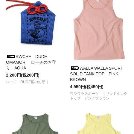
した
●2023/ 9/16
PAPERSKY
から
ステッカー、PINS、本など
が入
荷しました
●2023/ 9/ 5
38explore
から
38CROWN上下セット、両ネジ、
38HOOKなど
が入荷しました
●2023/ 9/ 4
BALLISTICS
から
MINI TABLE CASE、MULTI
COVER
などが入荷しました
●2023/ 9/ 1
JHQ
の新商品
鉄板マルチグリドル25cm
が入荷で
す
●2023/ 8/ 7
38explore
から
38CROWN上下セット、ステッカ
RWCHE DUDE
ー、ワッペンなど
が入荷しました
OMAMORI ローチのお守
●2023/ 7/30
BALLISTICS
から
SHELCON LEG25、ROUND
り AQUA
WALLA WALLA SPORT
TOUGH CASEなど
が入荷しました
SOLID TANK TOP PINK
2,200円(税200円)
●2023/ 7/14
38explore
から
ODカラーのASINOSTANDSET、
BROWN
ZEROPOD38など
が入荷しました
ローチ DUDE柄のお守り
●2023/ 7/ 13
WERDENWORKS
から
UTILITY BELTとWALLET
4,950円(税450円)
が再入荷しました
ワラワラスポーツ ソリッドタンク
●2023/ 7/11
RIDGE MOUNTAIN GEAR
から
Basic Hike Shorts
トップ ピンクブラウン
が入荷しました
●2023/ 7/ 9
BALLISTICS
から
Tシャツ、ST2BARRELなど
が
入荷しました
●2023/ 6/29
38explore
から
38HOOK、カメラDリング、
MICRO BALL HEAD MALE
などが再入荷です
●2023/ 6/26 tempraから
niceとto tote
が入荷しました