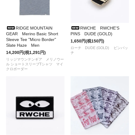
●2024/ 3/24
RIDGE MOUNTAIN GEAR
から新色の
CASE
が入
荷しました
●2024/ 3/ 8
38explore
から
タクティカルシリーズの
A38grate、38GT310など
が入荷しました
●2024/ 3/ 1
Marine Lamp Frame Bs.とHammer Shade R
が再
RIDGE MOUNTAIN
RWCHE RWCHE'S
入荷しました
GEAR Merino Basic Short
PINS DUDE (GOLD)
●2024/ 3/ 1 現代美術作家
KEN KAGAMI
が「ドリンクウェ
Sleeve Tee "Micro Border"
1,650円(税150円)
ア」をテーマに描き下ろしたデザインを
Slate Haze Men
プリントした
タンブラーやボトルなど
入荷
しま
ローチ DUDE (GOLD) ピンバッ
14,200円(税1,291円)
チ
した
●2024/ 2/22
TRAILBUM
から
NITTY GRITTY SHIRT、
リッジマウンテンギア メリノウー
ル ショートスリーブTシャツ マイ
BETTER SHORTS
が入荷しました
クロボーダー
●2024/ 2/ 5
38灯用交換バッテリー
、
Dリング
などが入荷しま
した
●2024/ 1/28
BURLAP OUTFITTER
から
L/S GUIDE SHIRT
が
入荷しました
●2023/12/21
RIDGE MOUNTAIN GEAR
から
Fleece Lazy Jacket、Fleece Lazy Pants、
Corduroy Basic Cap
が入荷しました
●2023/12/21
SPECTATOR
から新刊
文化戦争
が入荷しました
●2023/12/ 5
Minowa Vest Laboratory
から
high-spec 3way
trout vest
が入荷しました
●2023/12/ 4
RWCHE
から
スウェット、手袋
が入荷しました
●2023/12/ 3
tempra garage
から
オリジナルのエアバルブキャ