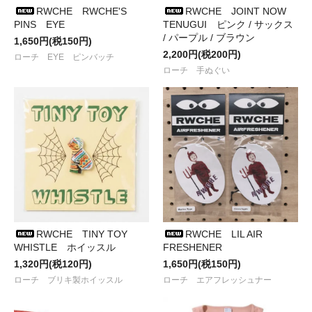
ップ
が入荷しました
RWCHE RWCHE'S
RWCHE JOINT NOW
●2023/12/ 1
BALLISTICS
から
MULTI STOOL & GRILL
PINS EYE
TENUGUI ピンク / サックス
CASE、CHAIR & TABLE CASE
などが
/ パープル / ブラウン
1,650円(税150円)
入荷しました
2,200円(税200円)
ローチ EYE ピンバッチ
●2023/11/26
Chaos Fishing Club
の
刺繍ロゴフリースハット
ローチ 手ぬぐい
が入荷しました
●2023/10/28
BALLISTICS
から
JM BLANKET、JM
TOWELKET、JM COMBO COOKERなど
が
入荷しました
●2023/10/22
Chaos Fishing Club
の
刺繍ロゴパーカ
が入荷し
ました
●2023/10/19
BURLAP OUTFITTER
から
FLEECE CARDIGAN
とFLEECE BDU JACKET
と
●2023/10/15
Chaos Fishing Club
の
パーカ2型
が入荷です
●2023/10/14
RWCHE
から
ロンT、CAP、パーカ
が入荷しまし
た
●2023/10/12
38explore
から
ASINOSTICK "FF"など
が入荷し
RWCHE TINY TOY
RWCHE LIL AIR
ました
WHISTLE ホイッスル
FRESHENER
●2023/10/ 7
BALLISTICS
から
IBS CASE、SMOKE
GRENADE CAP
が入荷しました
1,320円(税120円)
1,650円(税150円)
●2023/ 9/21
PAPERSKY WEAR
からwith Jackie Boy Slim &
ローチ ブリキ製ホイッスル
ローチ エアフレッシュナー
Jerry Ukaiの
シャツ、バンダナ、パーカ、トート
が入荷しま