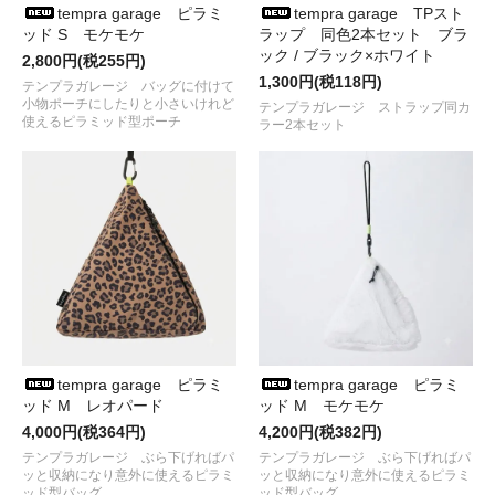
tempra garage ピラミ
tempra garage TPスト
●2024/11/14
RIDGE MOUNTAIN GEAR
から
Stuff Sack
が入荷
ッド S モケモケ
ラップ 同色2本セット ブラ
しました
ック / ブラック×ホワイト
●2024/11/13
HARVESTA! HABICOL
の
BIG POCKET NIKKA
2,800円(税255円)
PANTS
が入荷しました
1,300円(税118円)
テンプラガレージ バッグに付けて
●2024/11/10
NANGA×tempra
の
HINOC RIP SQUARE FOOT
小物ポーチにしたりと小さいけれど
テンプラガレージ ストラップ同カ
MIL SCHLAF
が入荷しました
使えるピラミッド型ポーチ
ラー2本セット
●2024/11/ 9
GO LITE
待望の復活！アウターの中でも人気が
高かったモデルの
COALとSIX MONTH
が90年代の復刻シリーズ
で入荷しました
●2024/10/30
COTTON PAN
から
キャスパーといかれたbaby
のパーカ
が入荷しました
●2024/10/29
RIDGE MOUNTAIN GEAR
から
Merino PlaX
BeanieとMin.Glasses Case
が入荷しました
●2024/10/27
Chaos Fishing Club
から
ソックス
が入荷しまし
た
●2024/10/26
ULTRA HEAVY
から
ロンT、スウェット、CAP
が
入荷しました
tempra garage ピラミ
tempra garage ピラミ
●2024/10/20
RWCHE
から
DUDE SWEAT
が入荷しました
ッド M レオパード
ッド M モケモケ
●2024/10/20
Chaos Fishing Club
から
LOGO ART JACKET
4,000円(税364円)
4,200円(税382円)
が入荷しました
●2024/10/19
TRAIL BUM×NANGA
の
TOASTY DOWN VEST
テンプラガレージ ぶら下げればパ
テンプラガレージ ぶら下げればパ
ッと収納になり意外に使えるピラミ
が入荷しました
ッと収納になり意外に使えるピラミ
ッド型バッグ
ッド型バッグ