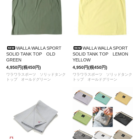
●2023/ 6/17
HARVESTA! HABICOL
から
ボンデッジニッカパ
ンツ
入荷しました
●2023/ 6/13
38explore
から
VERYBASE、ASINOBASE
などが
入荷しました
●2023/ 6/ 9
ｍind
からトランクカーゴ用スライドレールの
To-
Rail
が入荷しました
●2023/ 5/30
RWCHE
から
Tシャツ、手ぬぐい、ピンバッチ、
靴下など
が入荷しました
WALLA WALLA SPORT
WALLA WALLA SPORT
●2023/ 5/25
RIDGE MOUNTAIN GEAR
から
Therm-o-
SOLID TANK TOP OLD
SOLID TANK TOP LEMON
compass
が入荷しました
GREEN
YELLOW
●2023/ 5/21
HARVESTA! HABICOL
から
クールメッシュボン
4,950円(税450円)
4,950円(税450円)
デッジニッカパンツ
入荷しました
●2023/ 5/13
OMA FACTORY
から
専用ノブ
などが入荷しまし
ワラワラスポーツ ソリッドタンク
ワラワラスポーツ ソリッドタンク
トップ オールドグリーン
トップ オールドグリーン
た
●2023/ 5/ 3
PAPERSKY
から
ステッカー、バンダナ、ポストカ
ードなど
が入荷しました
●2023/ 4/25
PAPERSKY
から
Tシャツと本
が入荷しました
●2023/ 4/18
AS2OV
から
LANTERN SHADE、ガス缶CAPなど
が入荷しました
●2023/ 4/1
BURLAP OUTFITTER
から
3/4 B.C. SHIRT、
CAP、HAT
などが入荷しました
●2023/ 3/31
BALLISTICS
から
DRILLED HAND AXE II ヒッコ
リー
が入荷しました