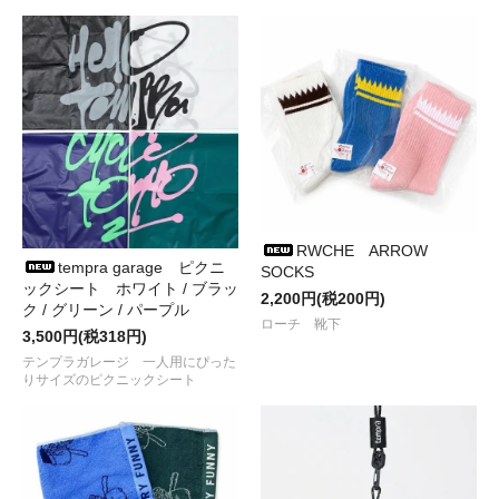
が入荷しました
●2025/ 4/21
WALLA WALLA SPORT
から
9oz LANTERN
SLEEVE TEE
が入荷しました
●2025/ 4/20
Chaos Fishing Club
の
手ぬぐいとJet Cap
が入
荷しました
●2025/ 4/19
SAY HELLO×Chaos Fishing Club
の
半袖シャツ
と麦わら帽子
が入荷しました
●2025/ 4/18
tempra cycle＆garage
から
クージーが再入荷と
新作マグネット
が入荷しました
●2025/ 4/18
COTTON PAN
からシルクスクリーンプリント
T
シャツ
が入荷しました
●2025/ 4/12
RIDGE MOUNTAIN GEAR
RWCHE ARROW
から
Alpha Full Zip
tempra garage ピクニ
Hoodie
が入荷しました
SOCKS
ックシート ホワイト / ブラッ
●2025/ 4/11
迷迭香
から
NYLON HARVEST TRAINER
が入荷し
2,200円(税200円)
ク / グリーン / パープル
ました
ローチ 靴下
●2025/ 4/ 4
RIDGE MOUNTAIN GEAR
から
肥後守 Micro Knife
3,500円(税318円)
が再入荷しました
テンプラガレージ 一人用にぴった
●2025/ 4/ 1
tempra
から
ジェリーマルケスのクージーと新作
りサイズのピクニックシート
ステッカーなど
が入荷しました
●2025/ 3/19
NODAL
から
Tie Dye Long Socks,Tie Dye Socks
が新色とともに入荷しました
●2025/ 3/18
RIDGE MOUNTAIN GEAR
から
Hooded Long Sleeve Shirt,Long Sleeve Shirt
が