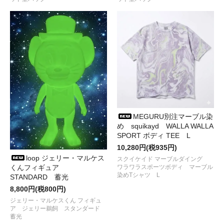
●2024/10/18
BURLAP OUTFITTER
から
FLEECE CARDIGAN
と
FLEECE WATCH CAP
が入荷しました
●2024/10/12
PAPERSKY WEAR
から
MIDDLE LAYER DOWN
VEST
が入荷しました
●2024/10/ 9
RIDGE MOUNTAIN GEAR
からメンズ、レディー
スの
Merino Basic Long Sleeve ShirtとMerino
Basic Tee Long Sleeve
が入荷しました
●2024/ 9/30
BALLISTICS
から単体でももちろんご利用いただ
けますが
CC SHEET BACK PANELなどにも取り付け可能
な
CC WET TISSUE CASE、CC TISSUE CASE
MEGURU別注マーブル染
3、CC MULTI BOX、CC OPEN BOX、CC DRINK HOLDER
が
め squikayd WALLA WALLA
入荷しました
SPORT ボディ TEE L
●2024/ 9/30
City Lights Bookstore
から
CAP、HAT、
10,280円(税935円)
SHOULDER BAG
が入荷しました
loop ジェリー・マルケス
スクイケイド マーブルダイング
●2024/ 9/30
OAXACA
から
手刺繡バンダナ、Souvenir Jacket
ワラワラスポーツボディ マーブル
くんフィギュア
が入荷しました
染めTシャツ L
STANDARD 蓄光
●2024/ 9/27
WALLA WALLA SPORT
から
3/4 BASEBALL TEE
8,800円(税800円)
が入荷しました
●2024/ 9/11
RIDGE MOUNTAIN GEAR
から
ジェリー・マルケスくん フィギュ
ア ジェリー鵜飼 スタンダード
Basic Long Sleeve Shirt、Basic Long Sleeve
蓄光
Shirt Stripe
が再入荷しました