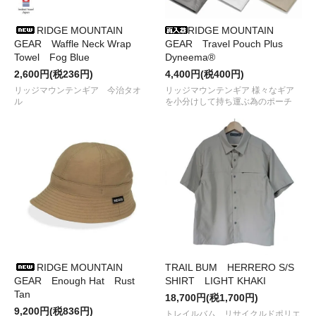
●2023/ 3/17
SPECTATOR
から新刊
自己啓発のひみつ
が入荷
しました
●2023/ 3/15
38explore
A38Carmagne、カメラDリング、
RIDGE MOUNTAIN
RIDGE MOUNTAIN
MICRO BALL HEAD MALE
などが入荷です
GEAR Waffle Neck Wrap
GEAR Travel Pouch Plus
●2023/ 3/11
Peregrine Design Factory. Japan
から天板にも
Towel Fog Blue
Dyneema®
なる
Marmot Table
再入荷です
2,600円(税236円)
4,400円(税400円)
●2023/ 3/11
TRAIL BUM
から
BUMMERとBIG TURTLE
が再入
リッジマウンテンギア 今治タオ
リッジマウンテンギア 様々なギア
荷しました
ル
を小分けして持ち運ぶ為のポーチ
●2023/2/14
VERNE
から
FLAT TABLE
が入荷しました
●2023/2/14
nowellcamp
から
SLIDE-SIDETOP25
が入荷しま
した
●2023/ 1/13
AS2OV
から
ALL IN DISH CASE、GAS CAN
COVER
などが入荷しました
●2022/12/16
Peregrine Design
から
インパラ テーブルとメッ
シュポーチ
が入荷しました
●2022/12/13
AS2OV
から
NYLON POLYCA FOLDING TRAY
な
どが入荷しました
●2022/12/ 6
RWCHE
から
パーカ、クルースウェット、ソック
ス
などが入荷しました
●2022/11/ 8
KAMU PRODUCTS
の
CONTAINER JACKET 25
RIDGE MOUNTAIN
TRAIL BUM HERRERO S/S
が入荷しております
GEAR Enough Hat Rust
SHIRT LIGHT KHAKI
●2022/10/31
BALLISTICS
から
MULTI PLATEとMR
Tan
DECK&CASE&DECKTAPE
が入荷しました
18,700円(税1,700円)
●2022/10/17
BALLISTICS
から
COOLER LEGとEWT CAP
が
9,200円(税836円)
トレイルバム リサイクルドポリエ