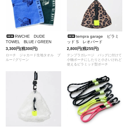
入荷しました
●2025/ 3/14
COTTON PAN
からシルクスクリーンプリント
T
シャツ
が入荷しました
●2025/ 3/11
RIDGE MOUNTAIN GEAR
から
Basic Cap,Basic
Cap Extra,Hat
が入荷しました
●2025/ 2/ 8
BURLAP OUTFITTER
PLEATED WORK PANT
が
入荷しました
RWCHE DUDE
tempra garage ピラミ
●2025/ 1/26
RWCHE
から
手袋
が入荷しました
TOWEL BLUE / GREEN
ッド S レオパード
●2025/ 1/ 9
COTTON PAN
から
LOVE&PEACEなスウェット
が
3,300円(税300円)
2,800円(税255円)
入荷しました
ローチ ジャカード生地タオル ブ
テンプラガレージ バッグに付けて
●2024/12/15
RIDGE MOUNTAIN GEAR
から
ルー / グリーン
小物ポーチにしたりと小さいけれど
Alpha Booster Vest、Power Grid Glovesなど
が
使えるピラミッド型ポーチ
入荷しました
●2024/12/11
tempra garage
から人気シリーズの
マグネッ
ト、ステッカー
が再入荷しました
●2024/11/29
RIDGE MOUNTAIN GEAR
から
Versatile Blanket、Grid Merino Earmuff Capな
ど
が入荷しました
●2024/11/23
RWCHE
から
RFPTOID HOODIEとSESSION
CORDUROY PANTS
が入荷しました
●2024/11/23
COTTON PAN
から
いかれたbabyのパーカ
BLACK
が入荷しました
●2024/11/15
NANGA×tempra
の
HINOC DOWN MUFFLER
が
入荷しました