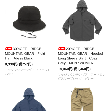
CLASSIC
が入荷しました
●2025/12/13
KI-no
から
Kn One Off Shade Marble (38kT)
が
入荷しました
●2025/12/12
38explore
から
38-kT THE RICH classic101
が入
荷しました
●2025/12/11
RIDGE MOUNTAIN GEAR
から
Power Grid
Gloves
が入荷しました
●2025/11/22
RIDGE MOUNTAIN GEAR
から
R ZIP WLT
が入
荷しました
●2025/11/19
tempra garage
から
OOPS CAP、バンダナ
が入
荷しました
30%OFF RIDGE
20%OFF RIDGE
●2025/11/ 8
RIDGE MOUNTAIN GEAR
から
Basic Long
MOUNTAIN GEAR Field
MOUNTAIN GEAR Hooded
Sleeve Shirt
が再入荷しました
Hat Abyss Black
Long Sleeve Shirt Coast
●2025/10/28
RIDGE MOUNTAIN GEAR
から
Power Stretch
Grey MEN / WOMEN
8,330円(税757円)
Earmuff CapとBeanie
が入荷しました
14,960円(税1,360円)
リッジマウンテンギア フィールド
●2025/10/24
TRAIL BUM×NANGA
の
NOT BAD DOWN
ハット
リッジマウンテンギア フードロン
HOODIE
が入荷しました
グスリーブシャツ グレー
●2025/10/16
迷迭香
から
UL DAILY COACH JACKET、
TENUGUI、OCTA MIDLAYER POなど
が入荷しました
●2025/10/16
GRIPSWANY×VALLICANS
から
農園芸用グロー
ブ
が入荷しました
●2025/10/12
ÆNDS
から
SIERRA CUP
が入荷しました
●2025/10/11
NODAL
から
足袋ソックス各種
入荷しました
●2025/ 9/27
ULTRA HEAVY×NODAL
の
Loose Socks
が再入荷