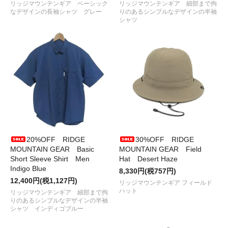
リッジマウンテンギア ベーシック
リッジマウンテンギア 細部まで拘
Sleeve Shirt 2026
が入荷しました
なデザインの長袖シャツ グレー
りのあるシンプルなデザインの半袖
●2026/ 2/27
RIDGE MOUNTAIN GEAR
から
Basic Long
シャツ
Sleeve Shirt 2026
が入荷しました
●2026/ 2/20
WALLA WALLA SPORT
から
3/4 BASEBALL TEE
が入荷しました
●2026/ 2/11
迷迭香
から
NYLON HARVEST COACH JK
CLASSIC
が入荷しました
●2026/ 2/11
HARVESTA! HABICOL
から
SOILWORK EASY
CARGO PANTS
が入荷しました
●2026/ 2/10
RWCHE
から
ARROW SOCKS
が入荷しました
●2026/ 2/ 7 B.V.Dの最強インナー
瞬暖 GRID-TEC
が再入荷し
ました
●2026/ 1/29
SPECTATOR
から
vol.55 「にっぽんの漂泊民」
が
入荷しました
20%OFF RIDGE
30%OFF RIDGE
●2026/ 1/14
38explore
から
BtoB NewBorn Shank38とD-
MOUNTAIN GEAR Basic
MOUNTAIN GEAR Field
snap38 slim
が入荷しました
Short Sleeve Shirt Men
Hat Desert Haze
●2025/12/20
38explore
から
ASINOEND、ASINOFIXなど
が入
Indigo Blue
8,330円(税757円)
荷しました
12,400円(税1,127円)
●2025/12/19
CALMA STORE
から
SHANKHEATER
などが入荷
リッジマウンテンギア フィールド
しました
ハット
リッジマウンテンギア 細部まで拘
●2025/12/17
RWCHE
から
SESSION NYLON PANTS SNOW
りのあるシンプルなデザインの半袖
シャツ インディゴブルー
TYPE
が入荷しました
●2025/12/16
迷迭香
から
NYLON HARVEST TRAINER