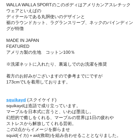
WALLA WALLA SPORTのこのボディはアメリカンアスレチック
ウェアといえばの
ディテールである丸胴使いのデザインと
裾のラウンドカット、ラグランスリーブ、ネックのバインディン
グが特徴
MADE IN JAPAN
FEATURED
アメリカ製の生地 コットン100％
※洗濯ネットに入れたり、裏返しでのお洗濯を推奨
着方のお好みがございますので参考までにですが
173cmでLを着用しております。
squikayd
(スクイケイド)
squikaydは造語で成り立っています。
マーブルを日本式に言うと、いわば墨流し。
幻想的で癒しをくれる、マーブルの世界は1日の疲れや
ストレスから解放してくれる芸術。
この2点からイメージを膨らませ
squid(イカ)＋aid(救助)を組み合わせることとなりました。